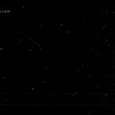
n.com
N