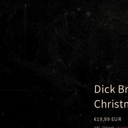
Dick B
Christ
Normaler
€19,99 EUR
Preis
Inkl. Steuern.
Versan