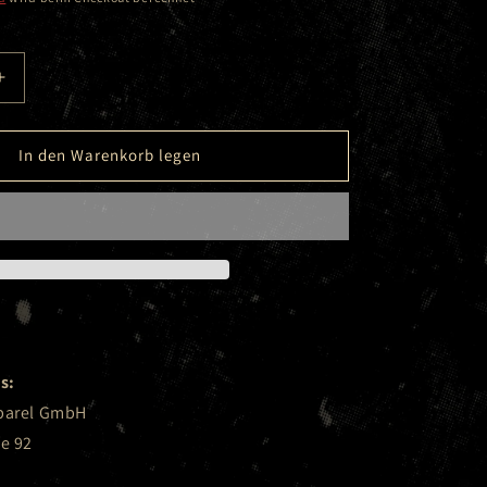
Erhöhe
die
Menge
für
In den Warenkorb legen
Dick
Brave
-
Brave
Christmas
Red
-
Scarf
s:
pparel GmbH
ße 92