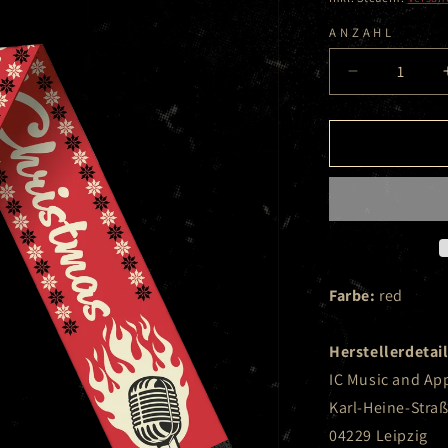
ANZAHL
Verringere
die
Menge
für
Dick
Brave
-
Brave
Christmas
Red
-
Farbe:
red
Scarf
Herstellerdetail
IC Music and A
Karl-Heine-Stra
04229 Leipzig