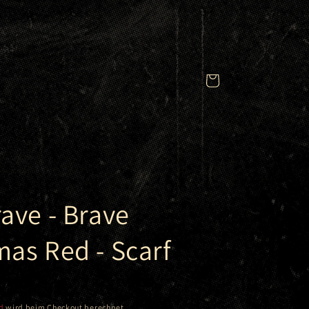
Warenkorb
rave - Brave
mas Red - Scarf
d
wird beim Checkout berechnet