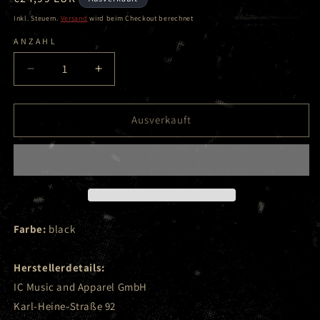
Preis
Inkl. Steuern.
Versand
wird beim Checkout berechnet
ANZAHL
Verringere
Erhöhe
die
die
Menge
Menge
für
für
Ausverkauft
Dick
Dick
Brave
Brave
-
-
Dices
Dices
-
-
Long
Long
Beanie
Beanie
Farbe:
black
Herstellerdetails:
IC Music and Apparel GmbH
Karl-Heine-Straße 92