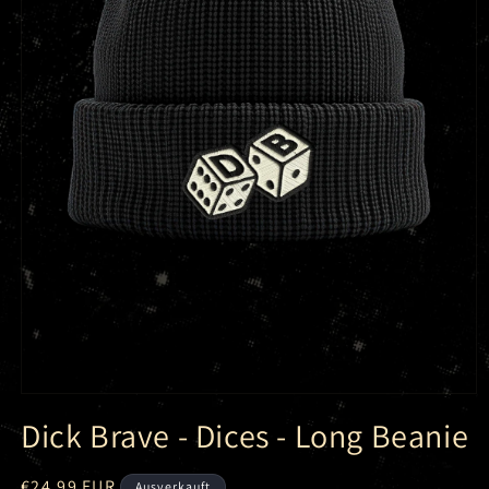
Medien
1
Dick Brave - Dices - Long Beanie
in
Modal
öffnen
Normaler
€24,99 EUR
Ausverkauft